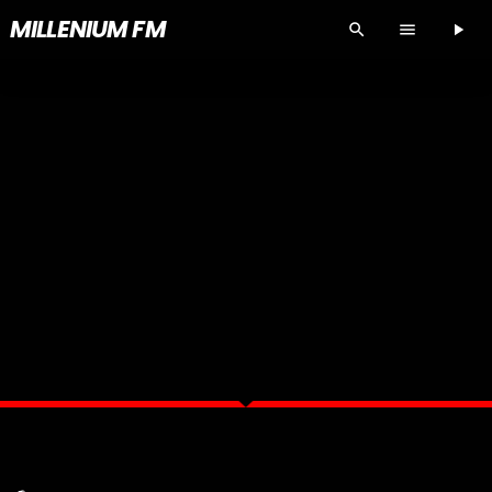
MILLENIUM FM
search
menu
play_arrow