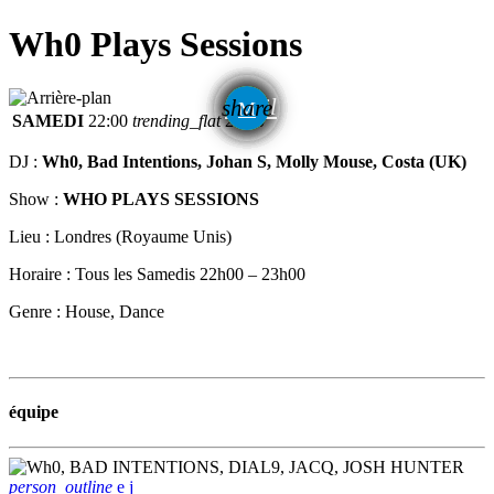
Wh0 Plays Sessions
email
share
SAMEDI
22:00
trending_flat
23:00
DJ :
Wh0, Bad Intentions, Johan S, Molly Mouse, Costa (UK)
Show :
WHO PLAYS SESSIONS
Lieu : Londres (Royaume Unis)
Horaire : Tous les Samedis 22h00 – 23h00
Genre : House, Dance
équipe
person_outline