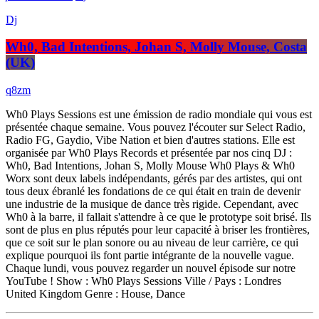
Dj
Wh0, Bad Intentions, Johan S, Molly Mouse, Costa
(UK)
Wh0 Plays Sessions est une émission de radio mondiale qui vous est
présentée chaque semaine. Vous pouvez l'écouter sur Select Radio,
Radio FG, Gaydio, Vibe Nation et bien d'autres stations. Elle est
organisée par Wh0 Plays Records et présentée par nos cinq DJ :
Wh0, Bad Intentions, Johan S, Molly Mouse Wh0 Plays & Wh0
Worx sont deux labels indépendants, gérés par des artistes, qui ont
tous deux ébranlé les fondations de ce qui était en train de devenir
une industrie de la musique de dance très rigide. Cependant, avec
Wh0 à la barre, il fallait s'attendre à ce que le prototype soit brisé. Ils
sont de plus en plus réputés pour leur capacité à briser les frontières,
que ce soit sur le plan sonore ou au niveau de leur carrière, ce qui
explique pourquoi ils font partie intégrante de la nouvelle vague.
Chaque lundi, vous pouvez regarder un nouvel épisode sur notre
YouTube ! Show : Wh0 Plays Sessions Ville / Pays : Londres
United Kingdom Genre : House, Dance