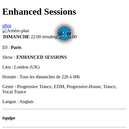
Enhanced Sessions
email
share
DIMANCHE
22:00
trending_flat
00:00
DJ :
Parts
Show :
ENHANCED SESSIONS
Lieu : London (UK)
Horaire : Tous les dimanches de 22h à 00h
Genre : Progressive Trance, EDM, Progressive-House, Trance,
Vocal Trance
Langue : Anglais
équipe