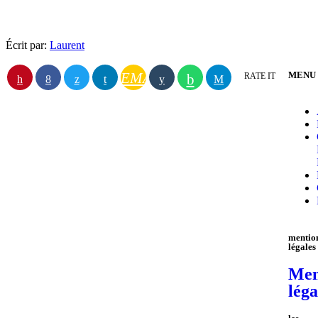
electrolivenation.com et milleniumfm.fr
Écrit par:
Laurent
EMAIL
MENU
RATE IT
mentio
légales
Men
léga