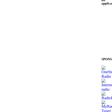
les
applica
SPONS