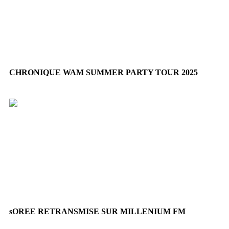
CHRONIQUE WAM SUMMER PARTY TOUR 2025
Du 19 Juillet au 02 Août, Retrouvez la chronique de la
tournée Wam Summer Party tour avec
Electro Live Nation
et
Millenium FM aux horaires suivantes:
07h10, 10h10, 13h10, 18h10.
Pour ne rien manquer de la tournée de l’été et du Line Up des Dj
présents au Wam summer party Tour avec
Electro Live Nation
,
Ecoutez Millenium !
sOREE RETRANSMISE SUR MILLENIUM FM