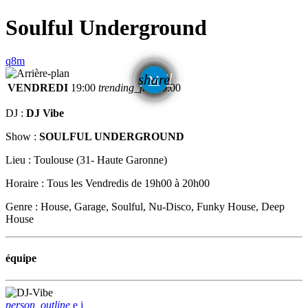
Soulful Underground
email
share
VENDREDI
19:00
trending_flat
20:00
DJ :
DJ Vibe
Show :
SOULFUL UNDERGROUND
Lieu : Toulouse (31- Haute Garonne)
Horaire : Tous les Vendredis de 19h00 à 20h00
Genre : House, Garage, Soulful, Nu-Disco, Funky House, Deep
House
équipe
person_outline