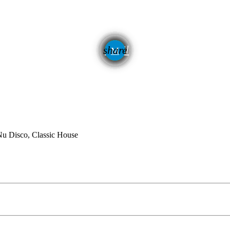
email
share
10
Nu Disco, Classic House