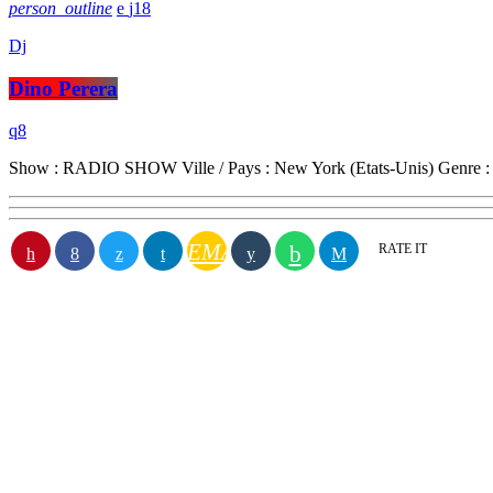
person_outline
18
Dj
Dino Perera
Show : RADIO SHOW Ville / Pays : New York (Etats-Unis) Genre : 
EMAIL
RATE IT